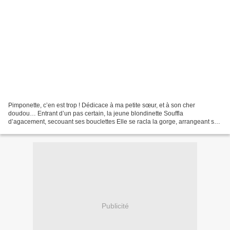
Pimponette, c’en est trop ! Dédicace à ma petite sœur, et à son cher
doudou… Entrant d’un pas certain, la jeune blondinette Souffla
d’agacement, secouant ses bouclettes Elle se racla la gorge, arrangeant ses
frisettes Et parla d’une voix, très loin d’être...
Publicité