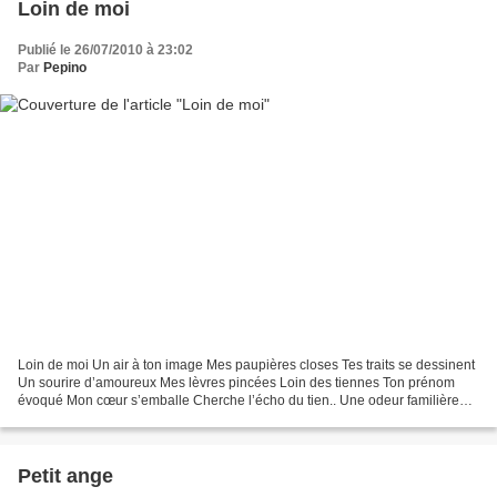
Loin de moi
Publié le 26/07/2010 à 23:02
Par
Pepino
Loin de moi Un air à ton image Mes paupières closes Tes traits se dessinent
Un sourire d’amoureux Mes lèvres pincées Loin des tiennes Ton prénom
évoqué Mon cœur s’emballe Cherche l’écho du tien.. Une odeur familière
Mes sens reconnaissent Ton effluve...
Petit ange