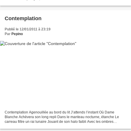
Contemplation
Publié le 12/01/2011 à 23:19
Par
Pepino
Contemplation Agenouillée au bord du lit J’attends l’instant Où Dame
Blanche Achèvera son long repli Dans le manteau nocturne, étanche Le
carreau filtre un rai lunaire Jouant de son halo faibli Avec les ombres
éphémères Au creux de tes lèvres palies Par...