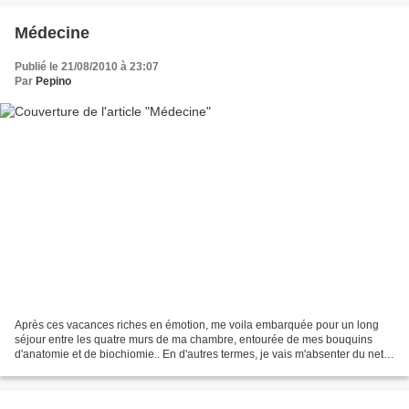
Médecine
Publié le 21/08/2010 à 23:07
Par
Pepino
Après ces vacances riches en émotion, me voila embarquée pour un long
séjour entre les quatre murs de ma chambre, entourée de mes bouquins
d'anatomie et de biochiomie.. En d'autres termes, je vais m'absenter du net
l'espace d'une petite année.. Les études...