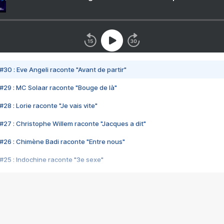
#30 : Eve Angeli raconte "Avant de partir"
#29 : MC Solaar raconte "Bouge de là"
28 : Lorie raconte "Je vais vite"
#27 : Christophe Willem raconte "Jacques a dit"
#26 : Chimène Badi raconte "Entre nous"
#25 : Indochine raconte "3e sexe"
#24 : Zaho raconte "C'est chelou"
#23 : Patrick Bruel raconte "Au café des délices"
#22 : Kyo raconte "Le chemin"